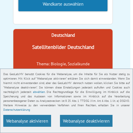
Wandkarte auswählen
Deutschland
Satellitenbilder Deutschland
Thema: Biologie, Sozialkunde
Das GeoLab.MV benutzt Cookies für die Webanalyse, um die Inhalte für Sie als Nutzer stetig zu
optimieren. Mit Klick auf "Webanalyse aktivieren" erklären Sie sich damit einverstanden. Wenn Sie
hiermit nicht einverstanden sind, aber das GeoLab.MV dennoch nutzen wollen, klicken Sie bitte auf
"Webanalyse deaktivieren". Sie können diese Einstellungen jederzeit aufrufen und Cookies auch
nachträglich jederzeit
abwählen
. Die Rechtsgrundlage für die Einwilligung im Hinblick auf die
Speicherung und das Auslesen von Informationen sowie im Hinblick auf die Verarbeitung
personenbezogener Daten zu Analysezwecken ist § 25 Abs. 1 TTDSG i.V.m. Art. 6 Abs. 1 lit. a) DSGVO.
Weitere Hinweise zu den verwendeten Verfahren und Ihren Rechten, erhalten Sie in unserer
Datenschutzerklärung
Webanalyse aktivieren
Webanalyse deaktivieren