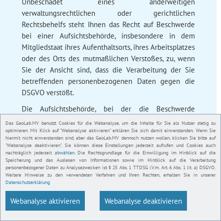
Unbeschadet eines anderweitigen
verwaltungsrechtlichen oder gerichtlichen
Rechtsbehelfs steht Ihnen das Recht auf Beschwerde
bei einer Aufsichtsbehörde, insbesondere in dem
Mitgliedstaat ihres Aufenthaltsorts, ihres Arbeitsplatzes
oder des Orts des mutmaßlichen Verstoßes, zu, wenn
Sie der Ansicht sind, dass die Verarbeitung der Sie
betreffenden personenbezogenen Daten gegen die
DSGVO verstößt.
Die Aufsichtsbehörde, bei der die Beschwerde
eingereicht wurde, unterrichtet den Beschwerdeführer
Das GeoLab.MV benutzt Cookies für die Webanalyse, um die Inhalte für Sie als Nutzer stetig zu
über den Stand und die Ergebnisse der Beschwerde
optimieren. Mit Klick auf "Webanalyse aktivieren" erklären Sie sich damit einverstanden. Wenn Sie
hiermit nicht einverstanden sind, aber das GeoLab.MV dennoch nutzen wollen, klicken Sie bitte auf
einschließlich der Möglichkeit eines gerichtlichen
"Webanalyse deaktivieren". Sie können diese Einstellungen jederzeit aufrufen und Cookies auch
Rechtsbehelfs nach Art. 78 DSGVO.
nachträglich jederzeit
abwählen
. Die Rechtsgrundlage für die Einwilligung im Hinblick auf die
Speicherung und das Auslesen von Informationen sowie im Hinblick auf die Verarbeitung
personenbezogener Daten zu Analysezwecken ist § 25 Abs. 1 TTDSG i.V.m. Art. 6 Abs. 1 lit. a) DSGVO.
Weitere Hinweise zu den verwendeten Verfahren und Ihren Rechten, erhalten Sie in unserer
Impressum
Datenschutzerklärung
Datenschutz
Webanalyse aktivieren
Webanalyse deaktivieren
Barrierefreiheit