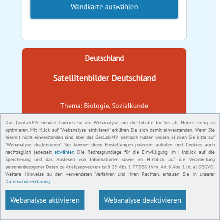
Wandkarte auswählen
Deutschland
Satellitenbilder Deutschland
Thema: Biologie, Sozialkunde
Das GeoLab.MV benutzt Cookies für die Webanalyse, um die Inhalte für Sie als Nutzer stetig zu
optimieren. Mit Klick auf "Webanalyse aktivieren" erklären Sie sich damit einverstanden. Wenn Sie
hiermit nicht einverstanden sind, aber das GeoLab.MV dennoch nutzen wollen, klicken Sie bitte auf
"Webanalyse deaktivieren". Sie können diese Einstellungen jederzeit aufrufen und Cookies auch
nachträglich jederzeit
abwählen
. Die Rechtsgrundlage für die Einwilligung im Hinblick auf die
Speicherung und das Auslesen von Informationen sowie im Hinblick auf die Verarbeitung
personenbezogener Daten zu Analysezwecken ist § 25 Abs. 1 TTDSG i.V.m. Art. 6 Abs. 1 lit. a) DSGVO.
Weitere Hinweise zu den verwendeten Verfahren und Ihren Rechten, erhalten Sie in unserer
Datenschutzerklärung
Webanalyse aktivieren
Webanalyse deaktivieren