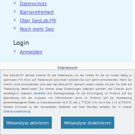
Datenschutz
Barrierefreiheit
Über GeoLab.MV
Noch mehr Geo
Login
Anmelden
Impressum
Das GeoLab.MV benutzt Cookies für die Webanalyse, um die Inhalte für Sie als Nutzer stetig zu
Datenschutz
optimieren. Mit Klick auf "Webanalyse aktivieren" erklären Sie sich damit einverstanden. Wenn Sie
hiermit nicht einverstanden sind, aber das GeoLab.MV dennoch nutzen wollen, klicken Sie bitte auf
"Webanalyse deaktivieren". Sie können diese Einstellungen jederzeit aufrufen und Cookies auch
Barrierefreiheit
nachträglich jederzeit
abwählen
. Die Rechtsgrundlage für die Einwilligung im Hinblick auf die
Speicherung und das Auslesen von Informationen sowie im Hinblick auf die Verarbeitung
personenbezogener Daten zu Analysezwecken ist § 25 Abs. 1 TTDSG i.V.m. Art. 6 Abs. 1 lit. a) DSGVO.
Über GeoLab.MV
Weitere Hinweise zu den verwendeten Verfahren und Ihren Rechten, erhalten Sie in unserer
Datenschutzerklärung
Noch mehr Geo
Webanalyse aktivieren
Webanalyse deaktivieren
Sitemap